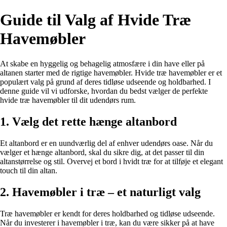
Guide til Valg af Hvide Træ
Havemøbler
At skabe en hyggelig og behagelig atmosfære i din have eller på
altanen starter med de rigtige havemøbler. Hvide træ havemøbler er et
populært valg på grund af deres tidløse udseende og holdbarhed. I
denne guide vil vi udforske, hvordan du bedst vælger de perfekte
hvide træ havemøbler til dit udendørs rum.
1. Vælg det rette hænge altanbord
Et altanbord er en uundværlig del af enhver udendørs oase. Når du
vælger et hænge altanbord, skal du sikre dig, at det passer til din
altanstørrelse og stil. Overvej et bord i hvidt træ for at tilføje et elegant
touch til din altan.
2. Havemøbler i træ – et naturligt valg
Træ havemøbler er kendt for deres holdbarhed og tidløse udseende.
Når du investerer i havemøbler i træ, kan du være sikker på at have