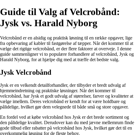
Guide til Valg af Velcrobånd:
Jysk vs. Harald Nyborg
Velcrobånd er en alsidig og praktisk løsning til en række opgaver, lige
fra opbevaring af kabler til fastgørelse af tæpper. Når det kommer til at
vælge det rigtige velcrobånd, er der flere faktorer at overveje. I denne
guide sammenligner vi to populære forhandlere af velcrobånd, Jysk og
Harald Nyborg, for at hjælpe dig med at træffe det bedste valg.
Jysk Velcrobånd
Jysk er en velkendt detailforhandler, der tilbyder et bredt udvalg af
hjemmeindretning og praktiske løsninger. Når det kommer til
velcrobånd, har Jysk et godt udvalg af størrelser, farver og kvaliteter at
vælge imellem. Deres velcrobånd er kendt for at være holdbare og
pålidelige, hvilket gør dem velegnede til både små og store opgaver.
En fordel ved at købe velcrobånd hos Jysk er det brede sortiment og
den pålidelige kvalitet. Derudover kan du med jævne mellemrum finde
gode tilbud eller rabatter på velcrobånd hos Jysk, hvilket gør det til en
overkommelig løsning for de fleste behov.