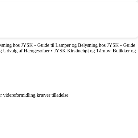
lysning hos JYSK
•
Guide til Lamper og Belysning hos JYSK
•
Guide
og Udvalg af Hængesofaer
•
JYSK Kirstinehøj og Tårnby: Butikker og
r videreformidling kræver tilladelse.