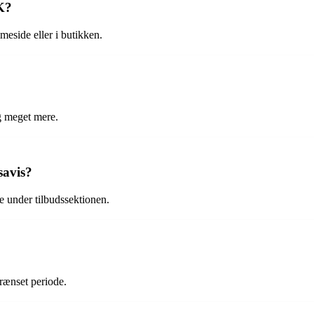
K?
eside eller i butikken.
g meget mere.
savis?
e under tilbudssektionen.
rænset periode.