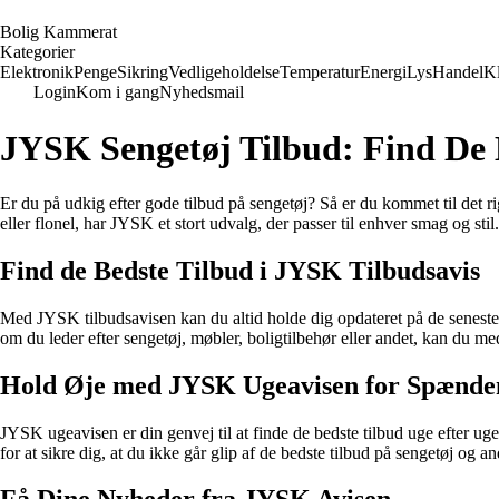
B
olig
K
ammerat
Kategorier
Elektronik
Penge
Sikring
Vedligeholdelse
Temperatur
Energi
Lys
Handel
K
Login
Kom i gang
Nyhedsmail
JYSK Sengetøj Tilbud: Find De 
Er du på udkig efter gode tilbud på sengetøj? Så er du kommet til det rig
eller flonel, har JYSK et stort udvalg, der passer til enhver smag og stil.
Find de Bedste Tilbud i JYSK Tilbudsavis
Med JYSK tilbudsavisen kan du altid holde dig opdateret på de seneste t
om du leder efter sengetøj, møbler, boligtilbehør eller andet, kan du me
Hold Øje med JYSK Ugeavisen for Spænde
JYSK ugeavisen er din genvej til at finde de bedste tilbud uge efter 
for at sikre dig, at du ikke går glip af de bedste tilbud på sengetøj og a