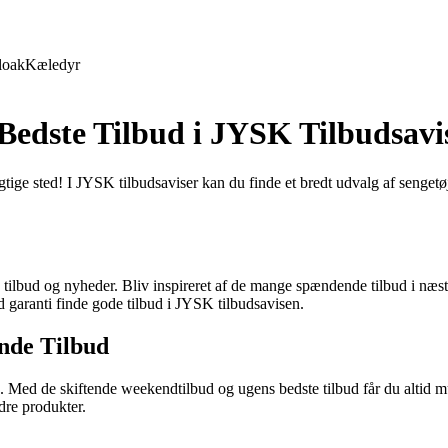
loak
Kæledyr
Bedste Tilbud i JYSK Tilbudsavi
tige sted! I JYSK tilbudsaviser kan du finde et bredt udvalg af sengetøj 
ilbud og nyheder. Bliv inspireret af de mange spændende tilbud i næste 
d garanti finde gode tilbud i JYSK tilbudsavisen.
nde Tilbud
uge. Med de skiftende weekendtilbud og ugens bedste tilbud får du alti
ndre produkter.