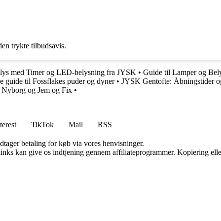
n trykte tilbudsavis.
dslys med Timer og LED-belysning fra JYSK
•
Guide til Lamper og Be
 guide til Fossflakes puder og dyner
•
JYSK Gentofte: Åbningstider 
d Nyborg og Jem og Fix
•
terest
TikTok
Mail
RSS
dtager betaling for køb via vores henvisninger.
 links kan give os indtjening gennem affiliateprogrammer. Kopiering elle