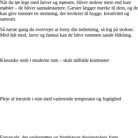
Når du tør lege med farver og mønstre, bliver stolene mere end bare
møbler – de bliver samtalestartere. Gæster lægger mærke til dem, og de
kan give rummet en stemning, der inviterer til hygge, kreativitet og
samvær.
Så næste gang du overvejer at forny din indretning, så kig på stolene.
Med lidt mod, farve og fantasi kan de blive rummets sande blikfang.
Klassiske stole i moderne rum – skab stilfulde kontraster
Pleje af træstole i rum med varierende temperatur og fugtighed
Farvevalg, der understøtter og fremhæver designstolens form