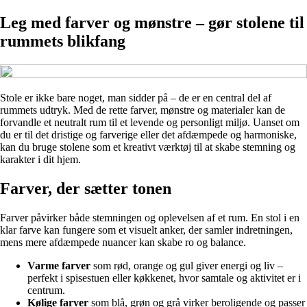
Leg med farver og mønstre – gør stolene til
rummets blikfang
Stole er ikke bare noget, man sidder på – de er en central del af
rummets udtryk. Med de rette farver, mønstre og materialer kan de
forvandle et neutralt rum til et levende og personligt miljø. Uanset om
du er til det dristige og farverige eller det afdæmpede og harmoniske,
kan du bruge stolene som et kreativt værktøj til at skabe stemning og
karakter i dit hjem.
Farver, der sætter tonen
Farver påvirker både stemningen og oplevelsen af et rum. En stol i en
klar farve kan fungere som et visuelt anker, der samler indretningen,
mens mere afdæmpede nuancer kan skabe ro og balance.
Varme farver
som rød, orange og gul giver energi og liv –
perfekt i spisestuen eller køkkenet, hvor samtale og aktivitet er i
centrum.
Kølige farver
som blå, grøn og grå virker beroligende og passer