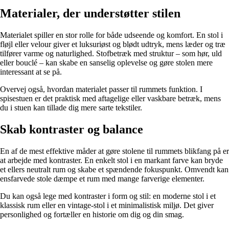
Materialer, der understøtter stilen
Materialet spiller en stor rolle for både udseende og komfort. En stol i
fløjl eller velour giver et luksuriøst og blødt udtryk, mens læder og træ
tilfører varme og naturlighed. Stofbetræk med struktur – som hør, uld
eller bouclé – kan skabe en sanselig oplevelse og gøre stolen mere
interessant at se på.
Overvej også, hvordan materialet passer til rummets funktion. I
spisestuen er det praktisk med aftagelige eller vaskbare betræk, mens
du i stuen kan tillade dig mere sarte tekstiler.
Skab kontraster og balance
En af de mest effektive måder at gøre stolene til rummets blikfang på er
at arbejde med kontraster. En enkelt stol i en markant farve kan bryde
et ellers neutralt rum og skabe et spændende fokuspunkt. Omvendt kan
ensfarvede stole dæmpe et rum med mange farverige elementer.
Du kan også lege med kontraster i form og stil: en moderne stol i et
klassisk rum eller en vintage-stol i et minimalistisk miljø. Det giver
personlighed og fortæller en historie om dig og din smag.