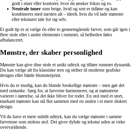
godt i stuer eller kontorer, hvor du ønsker fokus og ro.
Neutrale toner
som beige, hvid og sort er tidløse og kan
kombineres med næsten alt – ideelt, hvis du vil lade mønstre
eller teksturer tale for sig selv.
Et godt tip er at vælge én eller to gennemgående farver, som går igen i
flere stole eller i andre elementer i rummet, så helheden føles
afbalanceret.
Mønstre, der skaber personlighed
Mønstre kan give dine stole et unikt udtryk og tilføre rummet dynamik.
Du kan vælge alt fra klassiske tern og striber til moderne grafiske
designs eller bløde blomsterprint.
Hvis du er modig, kan du blande forskellige mønstre – men gør det
med omtanke. Sørg for, at farverne harmonerer, og at mønstrene
varierer i størrelse, så det ikke bliver for rodet. En stol med et stort,
markant mønster kan stå flot sammen med en anden i et mere diskret
design.
Vil du have et mere subtilt udtryk, kan du vælge mønstre i samme
farvetone som stolens stof. Det giver dybde og tekstur uden at virke
overvældende.