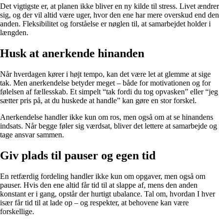
Det vigtigste er, at planen ikke bliver en ny kilde til stress. Livet ændrer
sig, og der vil altid være uger, hvor den ene har mere overskud end den
anden. Fleksibilitet og forståelse er nøglen til, at samarbejdet holder i
længden.
Husk at anerkende hinanden
Når hverdagen kører i højt tempo, kan det være let at glemme at sige
tak. Men anerkendelse betyder meget – både for motivationen og for
følelsen af fællesskab. Et simpelt “tak fordi du tog opvasken” eller “jeg
sætter pris på, at du huskede at handle” kan gøre en stor forskel.
Anerkendelse handler ikke kun om ros, men også om at se hinandens
indsats. Når begge føler sig værdsat, bliver det lettere at samarbejde og
tage ansvar sammen.
Giv plads til pauser og egen tid
En retfærdig fordeling handler ikke kun om opgaver, men også om
pauser. Hvis den ene altid får tid til at slappe af, mens den anden
konstant er i gang, opstår der hurtigt ubalance. Tal om, hvordan I hver
især får tid til at lade op – og respekter, at behovene kan være
forskellige.