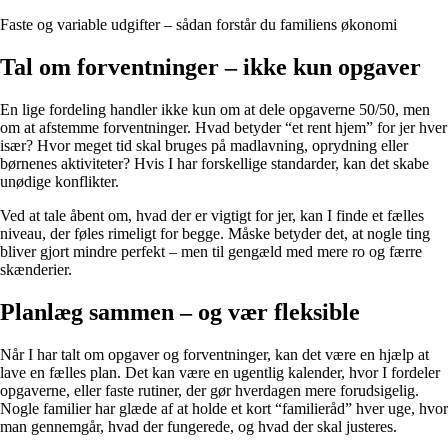
Faste og variable udgifter – sådan forstår du familiens økonomi
Tal om forventninger – ikke kun opgaver
En lige fordeling handler ikke kun om at dele opgaverne 50/50, men
om at afstemme forventninger. Hvad betyder “et rent hjem” for jer hver
især? Hvor meget tid skal bruges på madlavning, oprydning eller
børnenes aktiviteter? Hvis I har forskellige standarder, kan det skabe
unødige konflikter.
Ved at tale åbent om, hvad der er vigtigt for jer, kan I finde et fælles
niveau, der føles rimeligt for begge. Måske betyder det, at nogle ting
bliver gjort mindre perfekt – men til gengæld med mere ro og færre
skænderier.
Planlæg sammen – og vær fleksible
Når I har talt om opgaver og forventninger, kan det være en hjælp at
lave en fælles plan. Det kan være en ugentlig kalender, hvor I fordeler
opgaverne, eller faste rutiner, der gør hverdagen mere forudsigelig.
Nogle familier har glæde af at holde et kort “familieråd” hver uge, hvor
man gennemgår, hvad der fungerede, og hvad der skal justeres.