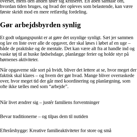
overset, mens den anden føler sig kritiseret. En åben samtale om,
hvordan tiden bruges, og hvad der opleves som belastende, kan være
første skridt mod en mere retfærdig fordeling.
Gør arbejdsbyrden synlig
Et godt udgangspunkt er at gøre det usynlige synligt. Sæt jer sammen
og lav en liste over alle de opgaver, der skal løses i løbet af en uge –
både de praktiske og de mentale. Det kan være alt fra at handle ind og
vaske tøj til at huske fødselsdage, planlægge ferier og holde styr på
børnenes aktiviteter.
Når opgaverne står sort på hvidt, bliver det lettere at se, hvor meget der
faktisk skal klares – og hvem der gør hvad. Mange bliver overraskede
over, hvor meget tid der går med koordinering og planlægning, som
ofte ikke tælles med som “arbejde”.
Når livet ændrer sig – justér familiens forventninger
Bevar traditionerne – og tilpas dem til nutiden
Efterårshygge: Kreative familieaktiviteter for store og små