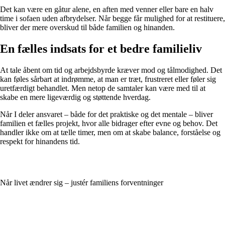
Det kan være en gåtur alene, en aften med venner eller bare en halv
time i sofaen uden afbrydelser. Når begge får mulighed for at restituere,
bliver der mere overskud til både familien og hinanden.
En fælles indsats for et bedre familieliv
At tale åbent om tid og arbejdsbyrde kræver mod og tålmodighed. Det
kan føles sårbart at indrømme, at man er træt, frustreret eller føler sig
uretfærdigt behandlet. Men netop de samtaler kan være med til at
skabe en mere ligeværdig og støttende hverdag.
Når I deler ansvaret – både for det praktiske og det mentale – bliver
familien et fælles projekt, hvor alle bidrager efter evne og behov. Det
handler ikke om at tælle timer, men om at skabe balance, forståelse og
respekt for hinandens tid.
Når livet ændrer sig – justér familiens forventninger