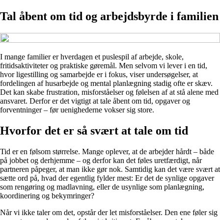
Tal åbent om tid og arbejdsbyrde i familien
I mange familier er hverdagen et puslespil af arbejde, skole,
fritidsaktiviteter og praktiske gøremål. Men selvom vi lever i en tid,
hvor ligestilling og samarbejde er i fokus, viser undersøgelser, at
fordelingen af husarbejde og mental planlægning stadig ofte er skæv.
Det kan skabe frustration, misforståelser og følelsen af at stå alene med
ansvaret. Derfor er det vigtigt at tale åbent om tid, opgaver og
forventninger – før uenighederne vokser sig store.
Hvorfor det er så svært at tale om tid
Tid er en følsom størrelse. Mange oplever, at de arbejder hårdt – både
på jobbet og derhjemme – og derfor kan det føles uretfærdigt, når
partneren påpeger, at man ikke gør nok. Samtidig kan det være svært at
sætte ord på, hvad der egentlig fylder mest: Er det de synlige opgaver
som rengøring og madlavning, eller de usynlige som planlægning,
koordinering og bekymringer?
Når vi ikke taler om det, opstår der let misforståelser. Den ene føler sig