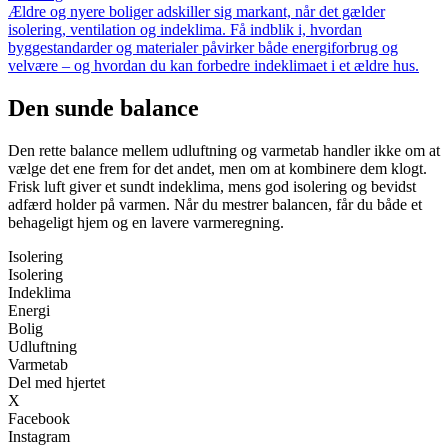
Ældre og nyere boliger adskiller sig markant, når det gælder
isolering, ventilation og indeklima. Få indblik i, hvordan
byggestandarder og materialer påvirker både energiforbrug og
velvære – og hvordan du kan forbedre indeklimaet i et ældre hus.
Den sunde balance
Den rette balance mellem udluftning og varmetab handler ikke om at
vælge det ene frem for det andet, men om at kombinere dem klogt.
Frisk luft giver et sundt indeklima, mens god isolering og bevidst
adfærd holder på varmen. Når du mestrer balancen, får du både et
behageligt hjem og en lavere varmeregning.
Isolering
Isolering
Indeklima
Energi
Bolig
Udluftning
Varmetab
Del med hjertet
X
Facebook
Instagram