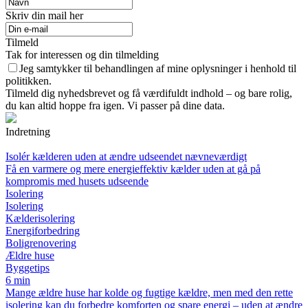
Skriv din mail her
Tilmeld
Tak for interessen og din tilmelding
Jeg samtykker til behandlingen af mine oplysninger i henhold til
politikken.
Tilmeld dig nyhedsbrevet og få værdifuldt indhold – og bare rolig,
du kan altid hoppe fra igen. Vi passer på dine data.
Indretning
Isolér kælderen uden at ændre udseendet nævneværdigt
Få en varmere og mere energieffektiv kælder uden at gå på
kompromis med husets udseende
Isolering
Isolering
Kælderisolering
Energiforbedring
Boligrenovering
Ældre huse
Byggetips
6 min
Mange ældre huse har kolde og fugtige kældre, men med den rette
isolering kan du forbedre komforten og spare energi – uden at ændre