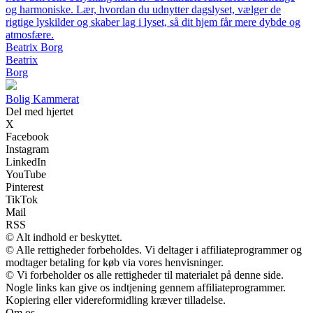
og harmoniske. Lær, hvordan du udnytter dagslyset, vælger de
rigtige lyskilder og skaber lag i lyset, så dit hjem får mere dybde og
atmosfære.
Beatrix Borg
Beatrix
Borg
B
olig
K
ammerat
Del med hjertet
X
Facebook
Instagram
LinkedIn
YouTube
Pinterest
TikTok
Mail
RSS
© Alt indhold er beskyttet.
© Alle rettigheder forbeholdes. Vi deltager i affiliateprogrammer og
modtager betaling for køb via vores henvisninger.
© Vi forbeholder os alle rettigheder til materialet på denne side.
Nogle links kan give os indtjening gennem affiliateprogrammer.
Kopiering eller videreformidling kræver tilladelse.
Om os