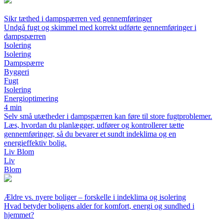
Sikr tæthed i dampspærren ved gennemføringer
Undgå fugt og skimmel med korrekt udførte gennemføringer i
dampspærren
Isolering
Isolering
Dampspærre
Byggeri
Fugt
Isolering
Energioptimering
4 min
Selv små utætheder i dampspærren kan føre til store fugtproblemer.
Læs, hvordan du planlægger, udfører og kontrollerer tætte
gennemføringer, så du bevarer et sundt indeklima og en
energieffektiv bolig.
Liv Blom
Liv
Blom
Ældre vs. nyere boliger – forskelle i indeklima og isolering
Hvad betyder boligens alder for komfort, energi og sundhed i
hjemmet?