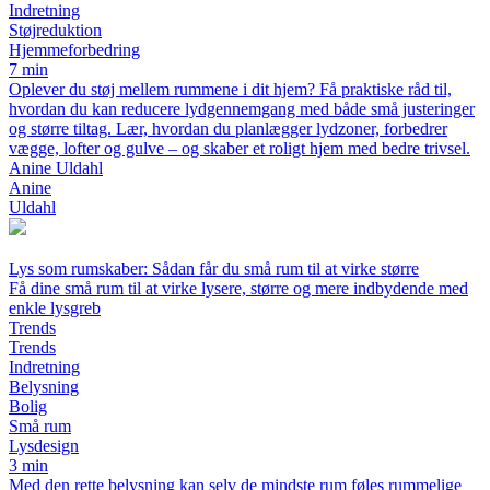
Indretning
Støjreduktion
Hjemmeforbedring
7 min
Oplever du støj mellem rummene i dit hjem? Få praktiske råd til,
hvordan du kan reducere lydgennemgang med både små justeringer
og større tiltag. Lær, hvordan du planlægger lydzoner, forbedrer
vægge, lofter og gulve – og skaber et roligt hjem med bedre trivsel.
Anine Uldahl
Anine
Uldahl
Lys som rumskaber: Sådan får du små rum til at virke større
Få dine små rum til at virke lysere, større og mere indbydende med
enkle lysgreb
Trends
Trends
Indretning
Belysning
Bolig
Små rum
Lysdesign
3 min
Med den rette belysning kan selv de mindste rum føles rummelige