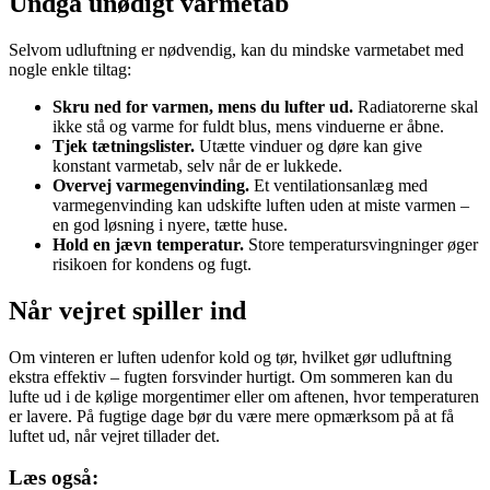
Undgå unødigt varmetab
Selvom udluftning er nødvendig, kan du mindske varmetabet med
nogle enkle tiltag:
Skru ned for varmen, mens du lufter ud.
Radiatorerne skal
ikke stå og varme for fuldt blus, mens vinduerne er åbne.
Tjek tætningslister.
Utætte vinduer og døre kan give
konstant varmetab, selv når de er lukkede.
Overvej varmegenvinding.
Et ventilationsanlæg med
varmegenvinding kan udskifte luften uden at miste varmen –
en god løsning i nyere, tætte huse.
Hold en jævn temperatur.
Store temperatursvingninger øger
risikoen for kondens og fugt.
Når vejret spiller ind
Om vinteren er luften udenfor kold og tør, hvilket gør udluftning
ekstra effektiv – fugten forsvinder hurtigt. Om sommeren kan du
lufte ud i de kølige morgentimer eller om aftenen, hvor temperaturen
er lavere. På fugtige dage bør du være mere opmærksom på at få
luftet ud, når vejret tillader det.
Læs også: