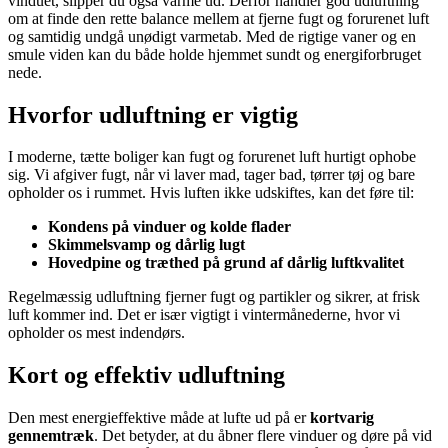
vinduet, slipper du også varme ud. Derfor handler god udluftning
om at finde den rette balance mellem at fjerne fugt og forurenet luft
og samtidig undgå unødigt varmetab. Med de rigtige vaner og en
smule viden kan du både holde hjemmet sundt og energiforbruget
nede.
Hvorfor udluftning er vigtig
I moderne, tætte boliger kan fugt og forurenet luft hurtigt ophobe
sig. Vi afgiver fugt, når vi laver mad, tager bad, tørrer tøj og bare
opholder os i rummet. Hvis luften ikke udskiftes, kan det føre til:
Kondens på vinduer og kolde flader
Skimmelsvamp og dårlig lugt
Hovedpine og træthed på grund af dårlig luftkvalitet
Regelmæssig udluftning fjerner fugt og partikler og sikrer, at frisk
luft kommer ind. Det er især vigtigt i vintermånederne, hvor vi
opholder os mest indendørs.
Kort og effektiv udluftning
Den mest energieffektive måde at lufte ud på er
kortvarig
gennemtræk
. Det betyder, at du åbner flere vinduer og døre på vid