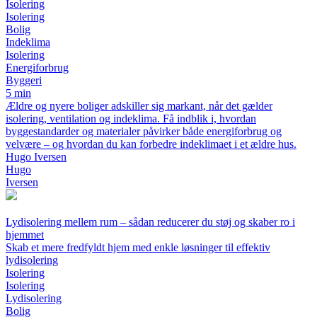
Isolering
Isolering
Bolig
Indeklima
Isolering
Energiforbrug
Byggeri
5 min
Ældre og nyere boliger adskiller sig markant, når det gælder
isolering, ventilation og indeklima. Få indblik i, hvordan
byggestandarder og materialer påvirker både energiforbrug og
velvære – og hvordan du kan forbedre indeklimaet i et ældre hus.
Hugo Iversen
Hugo
Iversen
Lydisolering mellem rum – sådan reducerer du støj og skaber ro i
hjemmet
Skab et mere fredfyldt hjem med enkle løsninger til effektiv
lydisolering
Isolering
Isolering
Lydisolering
Bolig