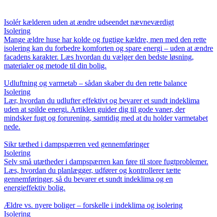
Isolér kælderen uden at ændre udseendet nævneværdigt
Isolering
Mange ældre huse har kolde og fugtige kældre, men med den rette
isolering kan du forbedre komforten og spare energi – uden at ændre
facadens karakter. Læs hvordan du vælger den bedste løsning,
materialer og metode til din bolig.
Udluftning og varmetab – sådan skaber du den rette balance
Isolering
Lær, hvordan du udlufter effektivt og bevarer et sundt indeklima
uden at spilde energi. Artiklen guider dig til gode vaner, der
mindsker fugt og forurening, samtidig med at du holder varmetabet
nede.
Sikr tæthed i dampspærren ved gennemføringer
Isolering
Selv små utætheder i dampspærren kan føre til store fugtproblemer.
Læs, hvordan du planlægger, udfører og kontrollerer tætte
gennemføringer, så du bevarer et sundt indeklima og en
energieffektiv bolig.
Ældre vs. nyere boliger – forskelle i indeklima og isolering
Isolering