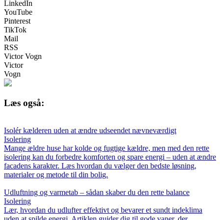
LinkedIn
YouTube
Pinterest
TikTok
Mail
RSS
Victor Vogn
Victor
Vogn
Læs også:
Isolér kælderen uden at ændre udseendet nævneværdigt
Isolering
Mange ældre huse har kolde og fugtige kældre, men med den rette
isolering kan du forbedre komforten og spare energi – uden at ændre
facadens karakter. Læs hvordan du vælger den bedste løsning,
materialer og metode til din bolig.
Udluftning og varmetab – sådan skaber du den rette balance
Isolering
Lær, hvordan du udlufter effektivt og bevarer et sundt indeklima
uden at spilde energi. Artiklen guider dig til gode vaner, der