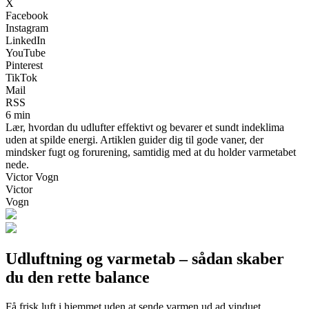
X
Facebook
Instagram
LinkedIn
YouTube
Pinterest
TikTok
Mail
RSS
6 min
Lær, hvordan du udlufter effektivt og bevarer et sundt indeklima
uden at spilde energi. Artiklen guider dig til gode vaner, der
mindsker fugt og forurening, samtidig med at du holder varmetabet
nede.
Victor Vogn
Victor
Vogn
Udluftning og varmetab – sådan skaber
du den rette balance
Få frisk luft i hjemmet uden at sende varmen ud ad vinduet