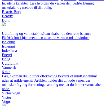
facadens karakter. Læs hvordan du vælger den bedste løsning,
materialer og metode til din bolig.
Beatrix Borg
Beatrix
Borg
Udluftning og varmetab – sådan skaber du den rette balance
Få frisk luft i hjemmet uden at sende varmen ud ad vinduet
Isolering
Isolering
Indeklima
Energi
Bolig
Udluftning
Varmetab
6 min
Lær, hvordan du udlufter effektivt og bevarer et sundt indeklima
uden at spilde energi. Artiklen guider dig til gode vaner, der
mindsker fugt og forurening, samtidig med at du holder varmetabet
nede.
Victor Vogn
Victor
Vogn