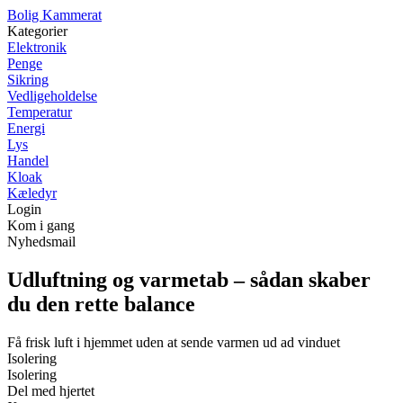
B
olig
K
ammerat
Kategorier
Elektronik
Penge
Sikring
Vedligeholdelse
Temperatur
Energi
Lys
Handel
Kloak
Kæledyr
Login
Kom i gang
Nyhedsmail
Udluftning og varmetab – sådan skaber
du den rette balance
Få frisk luft i hjemmet uden at sende varmen ud ad vinduet
Isolering
Isolering
Del med hjertet