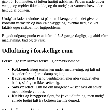
gab i 5–10 minutter, så luften hurtigt udskiftes. På den måde bliver
vægge og møbler ikke kolde, og du undgår, at varmen forsvinder
helt ud af boligen.
Undgå at lade et vindue stå på klem i længere tid – det giver et
konstant varmetab og kan køle vægge og inventar ned, hvilket
faktisk øger risikoen for fugtproblemer.
Et godt udgangspunkt er at lufte ud
2–3 gange dagligt
, og altid efter
madlavning, bad og tøjvask.
Udluftning i forskellige rum
Forskellige rum kræver forskellig opmærksomhed:
Køkkenet:
Brug emhætten under madlavning, og luft ud
bagefter for at fjerne damp og lugt.
Badeværelset:
Tænd ventilatoren eller åbn vinduet efter
badet, så fugten ikke sætter sig.
Soveværelset:
Luft ud om morgenen – især hvis du sover
med lukkede vinduer.
Kælder og bryggers:
Sørg for jævn udluftning, men undgå
at lade fugtig luft fra boligen trænge derned.