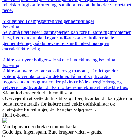
mindsker fugt og forurening, samtidig med at du holder varmetabet
nede.
Sikr tæthed i dampspærren ved gennemføringer
Isolering
Selv små utætheder i dampspærren kan føre til store fugtproblemer.
Læs, hvordan du planlægger, udfører og kontrollerer tætte
gennemføringer, så du bevarer et sundt indeklima og en
energieffektiv bolig.
Ældre vs. nyere boliger – forskelle i indeklima og isolering
Isolering
Ældre og nyere boliger adskiller sig markant, når det gælder
isolering, ventilation og indeklima. Få indblik i, hvordan
byggestandarder og materialer påvirker både energiforbrug og
velvære – og hvordan du kan forbedre indeklimaet i et ældre hus.
Sådan forbereder du dit hjem til salg
Overvejer du at sætte dit hus til salg? Lær, hvordan du kan gøre din
bolig mere attraktiv for købere med enkle opfriskninger og
strategiske forbedringer, der kan øge salgsprisen.
Hent e-bogen
Modtag nyheder direkte i din indbakke
Gode tips. Ingen spam. Bare brugbar viden – gratis.