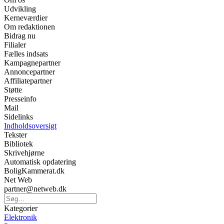
Udvikling
Kerneværdier
Om redaktionen
Bidrag nu
Filialer
Fælles indsats
Kampagnepartner
Annoncepartner
Affiliatepartner
Støtte
Presseinfo
Mail
Sidelinks
Indholdsoversigt
Tekster
Bibliotek
Skrivehjørne
Automatisk opdatering
BoligKammerat.dk
Net Web
partner@netweb.dk
Kategorier
Elektronik